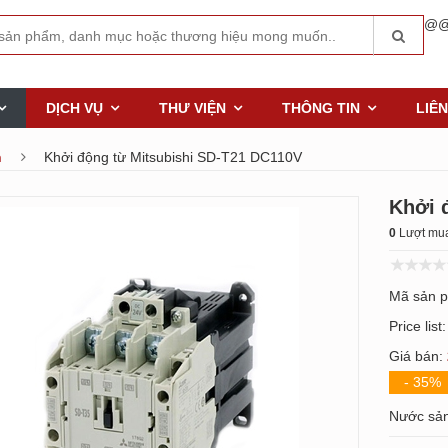
@@
DỊCH VỤ
THƯ VIỆN
THÔNG TIN
LIÊN
n
Khởi động từ Mitsubishi SD-T21 DC110V
Khởi 
0
Lượt mua
Mã sản 
Price list
Giá bán:
- 35%
Nước sản