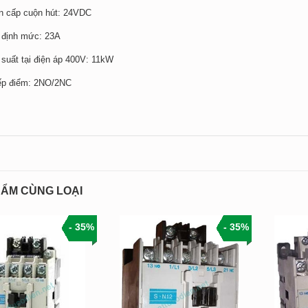
n cấp cuộn hút: 24VDC
 định mức: 23A
 suất tại điện áp 400V: 11kW
iếp điểm: 2NO/2NC
ẨM CÙNG LOẠI
- 35%
- 35%