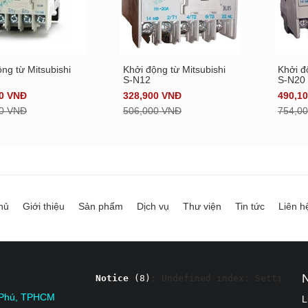
ng từ Mitsubishi
Khởi động từ Mitsubishi
Khởi đ
Xem chi tiết
Xem chi tiết
S-N12
S-N20
00 VNĐ
328,900 VNĐ
490,1
00 VNĐ
506,000 VNĐ
754,0
hủ
Giới thiệu
Sản phẩm
Dịch vụ
Thư viện
Tin tức
Liên h
Notice
 (8)
: Undefined index: Settings 
 Phú, TPHCM
L