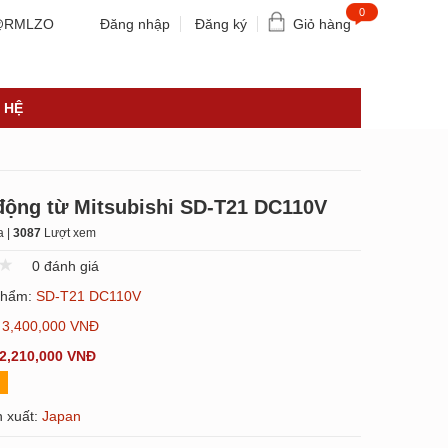
0
RMLZO
Đăng nhập
Đăng ký
Giỏ hàng
 HỆ
động từ Mitsubishi SD-T21 DC110V
 |
3087
Lượt xem
0 đánh giá
phẩm:
SD-T21 DC110V
:
3,400,000 VNĐ
2,210,000 VNĐ
 xuất:
Japan