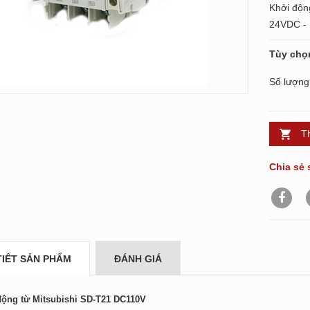
Khởi độn
24VDC - D
Tùy chọ
Số lượng
T
Chia sẻ 
TIẾT SẢN PHẨM
ĐÁNH GIÁ
động từ Mitsubishi SD-T21 DC110V