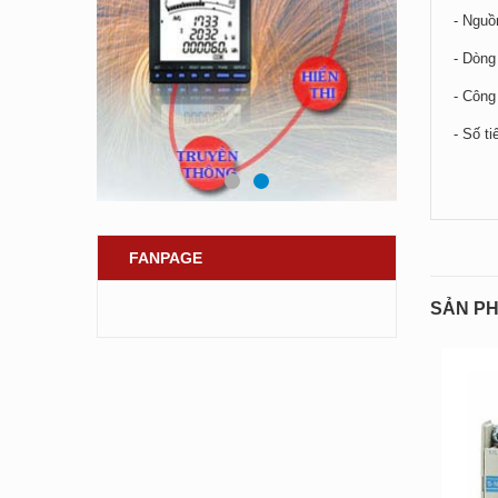
- Nguồ
- Dòng
- Công
- Số t
FANPAGE
SẢN PH
- 35%
- 35%