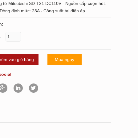
g từ Mitsubishi SD-T21 DC110V - Nguồn cấp cuộn hút:
òng định mức: 23A - Công suất tại điện áp...
n:
:
hêm vào giỏ hàng
Mua ngay
social