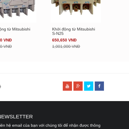
ộng từ Mitsubishi
Khởi động từ Mitsubishi
Khởi đ
Xem chi tiết
Xem chi tiết
S-N25
S-N35
00 VNĐ
650,650 VNĐ
705,9
00 VNĐ
1,001,000 VNĐ
1,086
ệ
NEWSLETTER
[
APP\View\Themed\Cms\Elements\footer.ctp
, line 
99
]
iên hệ email của bạn với chúng tôi để nhận được thông