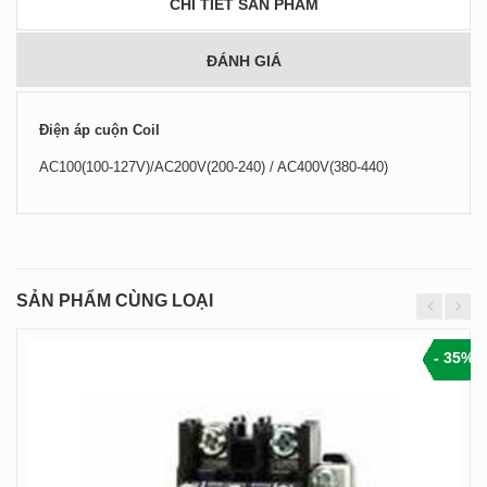
CHI TIẾT SẢN PHẨM
ĐÁNH GIÁ
Điện áp cuộn Coil
AC100(100-127V)/AC200V(200-240) / AC400V(380-440)
SẢN PHẨM CÙNG LOẠI
- 35%