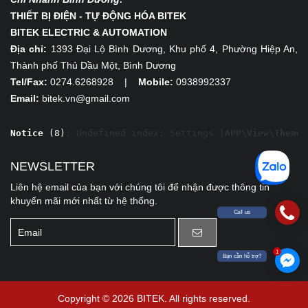
THIẾT BỊ ĐIỆN - TỰ ĐỘNG HÓA BITEK
BITEK ELECTRIC & AUTOMATION
Địa chỉ:
1393 Đại Lộ Bình Dương, Khu phố 4, Phường Hiệp An,
Thành phố Thủ Dầu Một, Bình Dương
Tel/Fax:
0274.6268928 |
Mobile:
0938992337
Email:
bitek.vn@gmail.com
Notice
 (8)
: Undefined index: Settings [
APP\View\Themed
NEWSLETTER
Liên hệ email của bạn với chúng tôi để nhận được thông tin
khuyến mãi mới nhất từ hệ thống.
Call us
1
Bạn cần hỗ trợ?
Copyright © 2026 BITEK. All rights reserved.