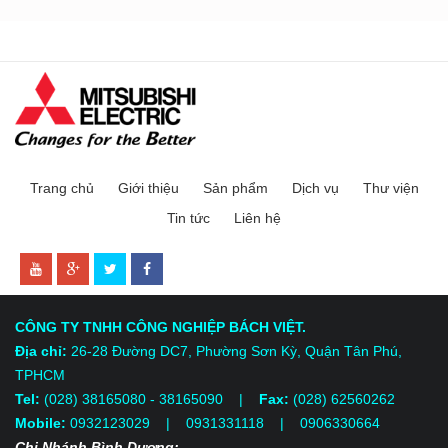
Trang chủ
Giới thiệu
Sản phẩm
Dịch vụ
Thư viện
Tin tức
Liên hệ
CÔNG TY TNHH CÔNG NGHIỆP BÁCH VIỆT.
Địa chỉ:
26-28 Đường DC7, Phường Sơn Kỳ, Quận Tân Phú,
TPHCM
Tel:
(028) 38165080 - 38165090 |
Fax:
(028) 62560262
Mobile:
0932123029 | 0931331118
| 0906330664
Chi Nhánh Bình Dương: