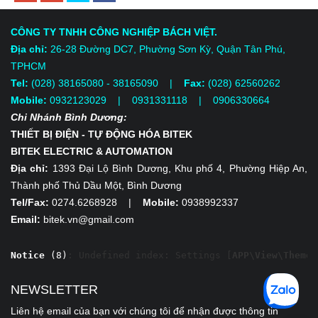
CÔNG TY TNHH CÔNG NGHIỆP BÁCH VIỆT.
Địa chỉ:
26-28 Đường DC7, Phường Sơn Kỳ, Quận Tân Phú,
TPHCM
Tel:
(028) 38165080 - 38165090 |
Fax:
(028) 62560262
Mobile:
0932123029 | 0931331118
| 0906330664
Chi Nhánh Bình Dương:
THIẾT BỊ ĐIỆN - TỰ ĐỘNG HÓA BITEK
BITEK ELECTRIC & AUTOMATION
Địa chỉ:
1393 Đại Lộ Bình Dương, Khu phố 4, Phường Hiệp An,
Thành phố Thủ Dầu Một, Bình Dương
Tel/Fax:
0274.6268928 |
Mobile:
0938992337
Email:
bitek.vn@gmail.com
Notice
 (8)
: Undefined index: Settings [
APP\View\Themed
NEWSLETTER
Liên hệ email của bạn với chúng tôi để nhận được thông tin