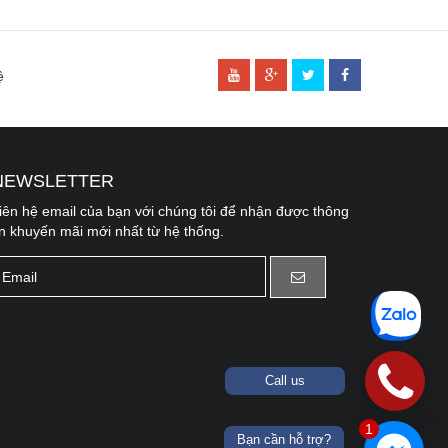
ệ
NEWSLETTER
[
APP\View\Themed\Cms\Elements\footer.ctp
, line 
99
]
iên hệ email của bạn với chúng tôi để nhận được thông
in khuyến mãi mới nhất từ hệ thống.
Call us
1
Bạn cần hỗ trợ?