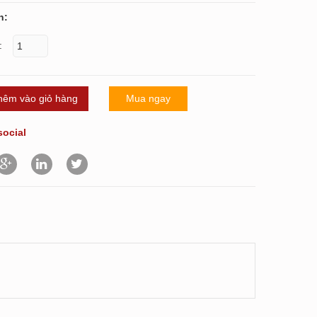
n:
:
hêm vào giỏ hàng
Mua ngay
social