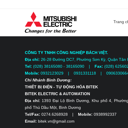
Trang c
CÔNG TY TNHH CÔNG NGHIỆP BÁCH VIỆT.
Địa chỉ:
26-28 Đường DC7, Phường Sơn Kỳ, Quận Tân
Tel:
(028) 38165080 - 38165090 |
Fax:
(028) 62560
Mobile:
0932123029 | 0931331118
| 090633066
Chi Nhánh Bình Dương:
THIẾT BỊ ĐIỆN - TỰ ĐỘNG HÓA BITEK
BITEK ELECTRIC & AUTOMATION
Địa chỉ:
1393 Đại Lộ Bình Dương, Khu phố 4, Phường
phố Thủ Dầu Một, Bình Dương
Tel/Fax:
0274.6268928 |
Mobile:
0938992337
Email:
bitek.vn@gmail.com