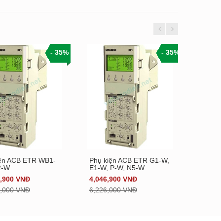
- 35%
- 35%
iện ACB ETR WB1-
Phụ kiện ACB ETR G1-W,
ETR B
Xem chi tiết
Xem chi tiết
2-W
E1-W, P-W, N5-W
PW2-
3,900 VNĐ
4,046,900 VNĐ
3,594
6,000 VNĐ
6,226,000 VNĐ
5,530