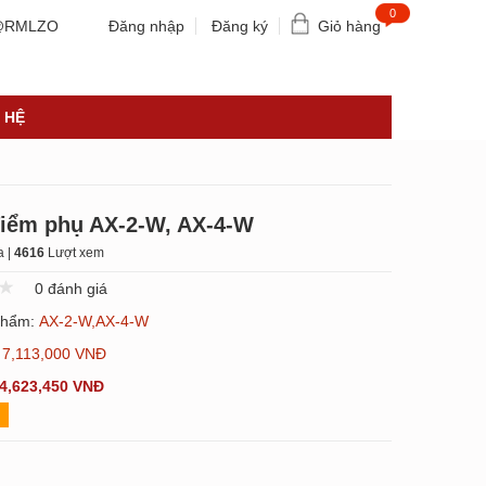
0
RMLZO
Đăng nhập
Đăng ký
Giỏ hàng
 HỆ
điểm phụ AX-2-W, AX-4-W
 |
4616
Lượt xem
0 đánh giá
phẩm:
AX-2-W,AX-4-W
:
7,113,000 VNĐ
4,623,450 VNĐ