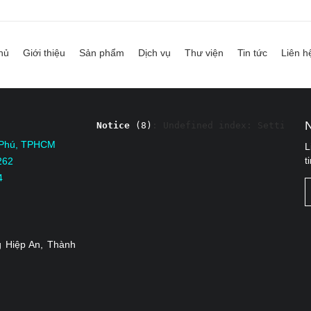
hủ
Giới thiệu
Sản phẩm
Dịch vụ
Thư viện
Tin tức
Liên h
Notice
 (8)
: Undefined index: Settings 
 Phú, TPHCM
L
t
262
4
 Hiệp An, Thành