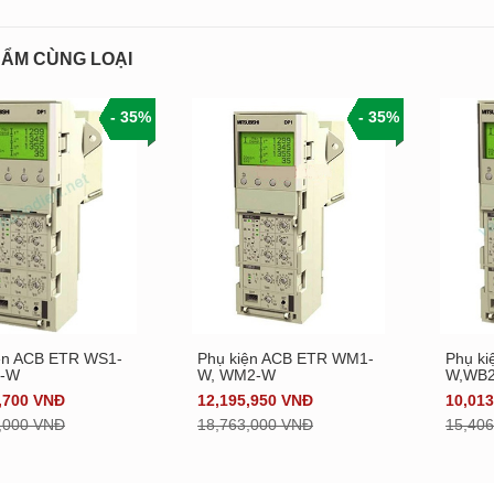
ẨM CÙNG LOẠI
- 35%
- 35%
ện ACB ETR WS1-
Phụ kiện ACB ETR WM1-
Phụ k
Xem chi tiết
Xem chi tiết
-W
W, WM2-W
W,WB
,700 VNĐ
12,195,950 VNĐ
10,01
,000 VNĐ
18,763,000 VNĐ
15,40