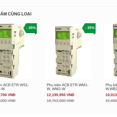
ẨM CÙNG LOẠI
- 35%
- 35%
ện ACB ETR WS1-
Phụ kiện ACB ETR WM1-
Phụ k
Xem chi tiết
Xem chi tiết
-W
W, WM2-W
W,WB
,700 VNĐ
12,195,950 VNĐ
10,01
,000 VNĐ
18,763,000 VNĐ
15,40