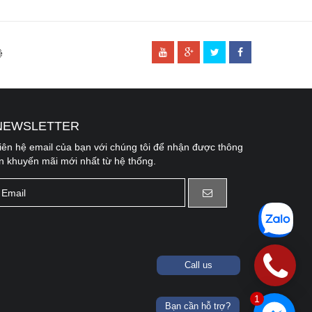
ệ
NEWSLETTER
[
APP\View\Themed\Cms\Elements\footer.ctp
, line 
99
]
iên hệ email của bạn với chúng tôi để nhận được thông
in khuyến mãi mới nhất từ hệ thống.
Call us
1
Bạn cần hỗ trợ?