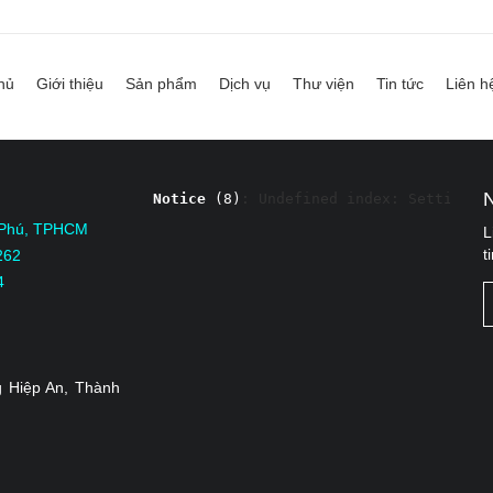
hủ
Giới thiệu
Sản phẩm
Dịch vụ
Thư viện
Tin tức
Liên h
Notice
 (8)
: Undefined index: Settings 
 Phú, TPHCM
L
t
262
4
 Hiệp An, Thành