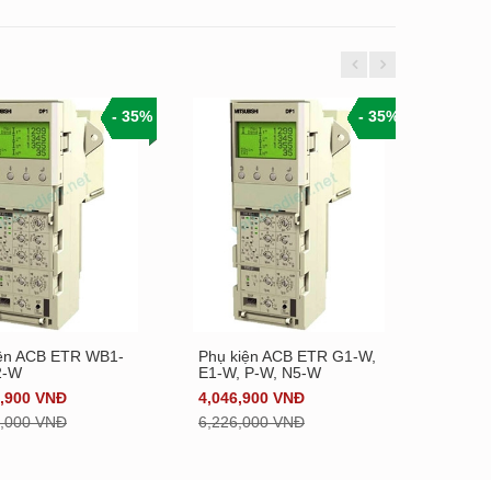
- 35%
- 35%
iện ACB ETR WB1-
Phụ kiện ACB ETR G1-W,
ETR B
Xem chi tiết
Xem chi tiết
2-W
E1-W, P-W, N5-W
PW2-
3,900 VNĐ
4,046,900 VNĐ
3,594
6,000 VNĐ
6,226,000 VNĐ
5,530