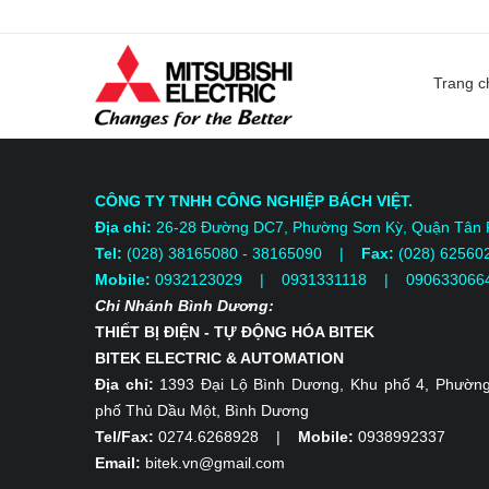
Trang c
CÔNG TY TNHH CÔNG NGHIỆP BÁCH VIỆT.
Địa chỉ:
26-28 Đường DC7, Phường Sơn Kỳ, Quận Tân
Tel:
(028) 38165080 - 38165090 |
Fax:
(028) 62560
Mobile:
0932123029 | 0931331118
| 090633066
Chi Nhánh Bình Dương:
THIẾT BỊ ĐIỆN - TỰ ĐỘNG HÓA BITEK
BITEK ELECTRIC & AUTOMATION
Địa chỉ:
1393 Đại Lộ Bình Dương, Khu phố 4, Phường
phố Thủ Dầu Một, Bình Dương
Tel/Fax:
0274.6268928 |
Mobile:
0938992337
Email:
bitek.vn@gmail.com