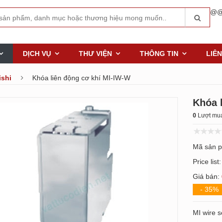
@@
DỊCH VỤ
THƯ VIỆN
THÔNG TIN
LIÊN
ishi
Khóa liên động cơ khí MI-IW-W
Khóa 
0
Lượt mua
Mã sản 
Price list
Giá bán:
- 35%
MI wire 