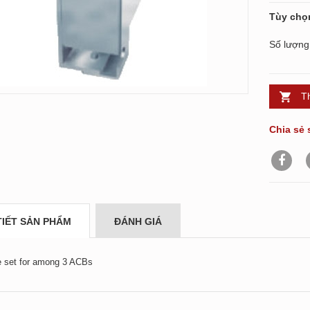
Tùy chọ
Số lượng
T
Chia sẻ 
TIẾT SẢN PHẨM
ĐÁNH GIÁ
e set for among 3 ACBs