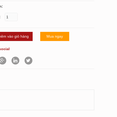
n:
:
hêm vào giỏ hàng
Mua ngay
social