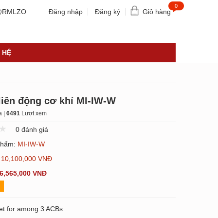
0
RMLZO
Đăng nhập
Đăng ký
Giỏ hàng
 HỆ
liên động cơ khí MI-IW-W
 |
6491
Lượt xem
0 đánh giá
phẩm:
MI-IW-W
:
10,100,000 VNĐ
6,565,000 VNĐ
set for among 3 ACBs