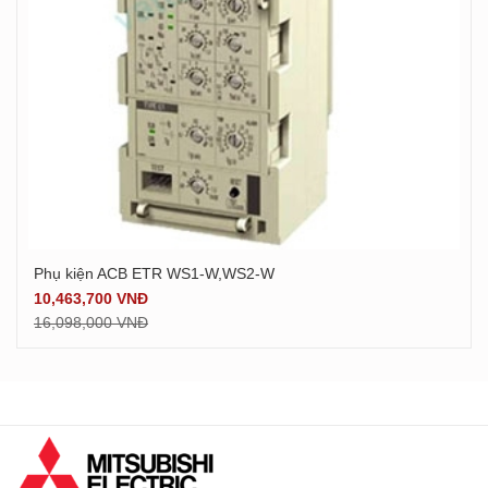
Phụ kiện ACB ETR WS1-W,WS2-W
Xem chi tiết
10,463,700 VNĐ
16,098,000 VNĐ