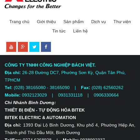
Trang chủ
Giới thiệu
Sản phẩm
Dịch vụ
Thư viện
Tin tức
Liên hệ
CÔNG TY TNHH CÔNG NGHIỆP BÁCH VIỆT.
Địa chỉ:
26-28 Đường DC7, Phường Sơn Kỳ, Quận Tân Phú,
TPHCM
Tel:
(028) 38165080 - 38165090 |
Fax:
(028) 62560262
Mobile:
0932123029 | 0931331118
| 0906330664
Chi Nhánh Bình Dương:
THIẾT BỊ ĐIỆN - TỰ ĐỘNG HÓA BITEK
BITEK ELECTRIC & AUTOMATION
Địa chỉ:
1393 Đại Lộ Bình Dương, Khu phố 4, Phường Hiệp An,
Thành phố Thủ Dầu Một, Bình Dương
Tel/Fax:
0274.6268928 |
Mobile:
0938992337