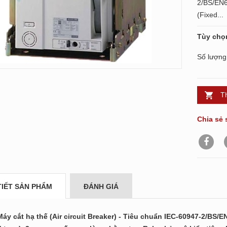
2/BS/EN6
(Fixed...
Tùy chọ
Số lượng
T
Chia sẻ 
TIẾT SẢN PHẨM
ĐÁNH GIÁ
áy cắt hạ thế (Air circuit Breaker) - Tiêu chuẩn IEC-60947-2/BS/