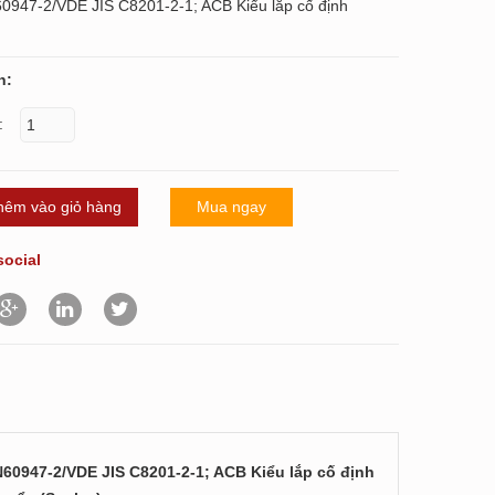
0947-2/VDE JIS C8201-2-1; ACB Kiểu lắp cố định
n:
:
hêm vào giỏ hàng
Mua ngay
social
EN60947-2/VDE JIS C8201-2-1; ACB Kiểu lắp cố định