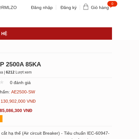
0
RMLZO
Đăng nhập
Đăng ký
Giỏ hàng
 HỆ
P 2500A 85KA
a |
6212
Lượt xem
0 đánh giá
phẩm:
AE2500-SW
:
130,902,000 VNĐ
85,086,300 VNĐ
ắt hạ thế (Air circuit Breaker) - Tiêu chuẩn IEC-60947-