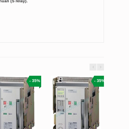
huẩn (S relay).
- 35%
- 35%