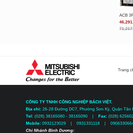
 5000A 130KA
ACB 4P 6300A 130KA
ACB 3
Xem chi tiết
Xem chi tiết
5,800 VNĐ
466,553,100 VNĐ
46,291
2,000 VNĐ
717,774,000 VNĐ
71,217
Trang c
CÔNG TY TNHH CÔNG NGHIỆP BÁCH VIỆT.
Địa chỉ:
26-28 Đường DC7, Phường Sơn Kỳ, Quận Tân
Tel:
(028) 38165080 - 38165090 |
Fax:
(028) 62560
Mobile:
0932123029 | 0931331118
| 090633066
Chi Nhánh Bình Dương: