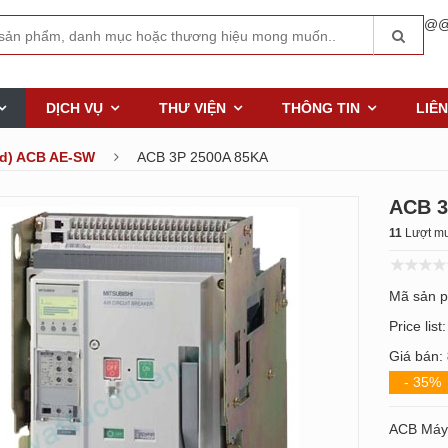
@@
DỊCH VỤ
THƯ VIỆN
THÔNG TIN
LIÊN
xed) ACB AE-SW
ACB 3P 2500A 85KA
ACB 3
11
Lượt mu
Mã sản 
Price list
Giá bán:
- 35%
ACB Máy c