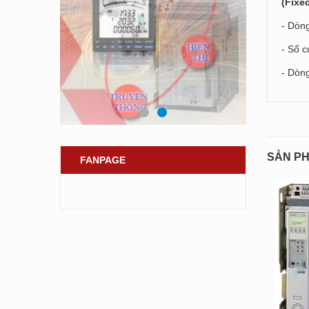
(Fixe
- Dòn
- Số c
- Dòn
SẢN PH
FANPAGE
- 35%
- 35%