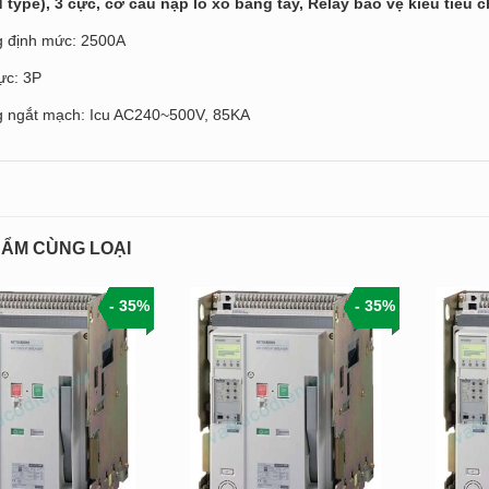
d type), 3 cực, cơ cấu nạp lò xo bằng tay, Relay bảo vệ kiểu tiêu c
g định mức: 2500A
ực: 3P
g ngắt mạch: Icu AC240~500V, 85KA
ẨM CÙNG LOẠI
- 35%
- 35%