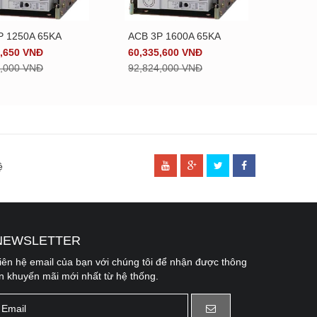
P 1250A 65KA
ACB 3P 1600A 65KA
ACB 3
Xem chi tiết
Xem chi tiết
4,650 VNĐ
60,335,600 VNĐ
66,95
1,000 VNĐ
92,824,000 VNĐ
103,0
ệ
NEWSLETTER
[
APP\View\Themed\Cms\Elements\footer.ctp
, line 
99
]
iên hệ email của bạn với chúng tôi để nhận được thông
in khuyến mãi mới nhất từ hệ thống.