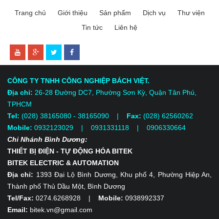
Trang chủ
Giới thiệu
Sản phẩm
Dịch vụ
Thư viện
Tin tức
Liên hệ
CÔNG TY TNHH CÔNG NGHIỆP BÁCH VIỆT.
Địa chỉ:
26-28 Đường DC7, Phường Sơn Kỳ, Quận Tân Phú,
TPHCM
Tel:
(028) 38165080 - 38165090 |
Fax:
(028) 62560262
Mobile:
0932123029 | 0931331118
| 0906330664
Chi Nhánh Bình Dương:
THIẾT BỊ ĐIỆN - TỰ ĐỘNG HÓA BITEK
BITEK ELECTRIC & AUTOMATION
Địa chỉ:
1393 Đại Lộ Bình Dương, Khu phố 4, Phường Hiệp An,
Thành phố Thủ Dầu Một, Bình Dương
Tel/Fax:
0274.6268928 |
Mobile:
0938992337
Email:
bitek.vn@gmail.com