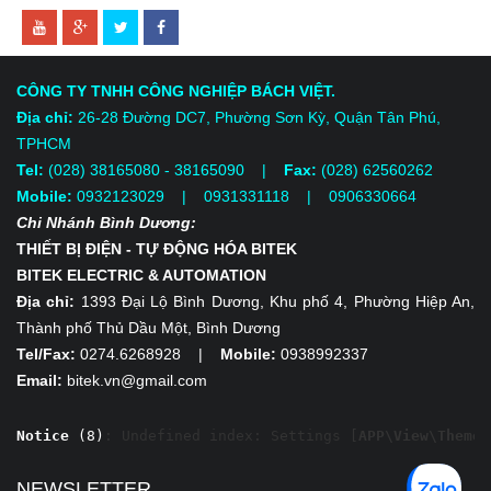
CÔNG TY TNHH CÔNG NGHIỆP BÁCH VIỆT.
Địa chỉ:
26-28 Đường DC7, Phường Sơn Kỳ, Quận Tân Phú,
TPHCM
Tel:
(028) 38165080 - 38165090 |
Fax:
(028) 62560262
Mobile:
0932123029 | 0931331118
| 0906330664
Chi Nhánh Bình Dương:
THIẾT BỊ ĐIỆN - TỰ ĐỘNG HÓA BITEK
BITEK ELECTRIC & AUTOMATION
Địa chỉ:
1393 Đại Lộ Bình Dương, Khu phố 4, Phường Hiệp An,
Thành phố Thủ Dầu Một, Bình Dương
Tel/Fax:
0274.6268928 |
Mobile:
0938992337
Email:
bitek.vn@gmail.com
Notice
 (8)
: Undefined index: Settings [
APP\View\Themed
NEWSLETTER