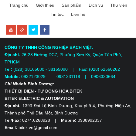
Trang chủ
Giới thiệu
Sản phẩm
Dịch vụ
Thư viện
Tin tức
Liên hệ
CÔNG TY TNHH CÔNG NGHIỆP BÁCH VIỆT.
Địa chỉ:
26-28 Đường DC7, Phường Sơn Kỳ, Quận Tân Phú,
TPHCM
Tel:
(028) 38165080 - 38165090 |
Fax:
(028) 62560262
Mobile:
0932123029 | 0931331118
| 0906330664
Chi Nhánh Bình Dương:
THIẾT BỊ ĐIỆN - TỰ ĐỘNG HÓA BITEK
BITEK ELECTRIC & AUTOMATION
Địa chỉ:
1393 Đại Lộ Bình Dương, Khu phố 4, Phường Hiệp An,
Thành phố Thủ Dầu Một, Bình Dương
Tel/Fax:
0274.6268928 |
Mobile:
0938992337
Email:
bitek.vn@gmail.com