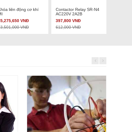
Xem chi tiết
Xem chi tiết
hóa liên động cơ khí
Contactor Relay SR-N4
Time dela
MI
AC220V 2A2B
NN AC22
15,275,650 VNĐ
397,800 VNĐ
1,714,70
23,501,000 VNĐ
612,000 VNĐ
2,638,00