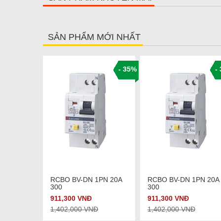
SẢN PHẨM MỚI NHẤT
- 35%
- 35%
-
hi tiết
Xem chi tiết
Xem chi tiết
1PN 25A
RCBO BV-DN 1PN 20A
RCBO BV-DN 1PN 20A
300
300
Đ
911,300 VNĐ
911,300 VNĐ
Đ
1,402,000 VNĐ
1,402,000 VNĐ