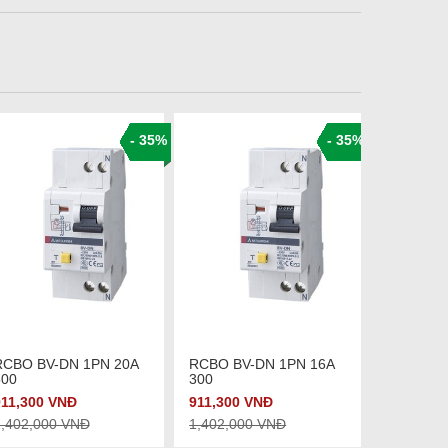
- 35%
- 35%
Xem chi tiết
Xem chi tiết
RCBO BV-DN 1PN 20A
RCBO BV-DN 1PN 16A
RCBO BV
300
300
300
911,300 VNĐ
911,300 VNĐ
911,300 
1,402,000 VNĐ
1,402,000 VNĐ
1,402,00