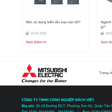
tự
Nên sử dụng biến tần loại nào tốt?
Ngành C
gì?
25-03-2018
18-0
Xem thêm
Xem t
Trang c
CÔNG TY TNHH CÔNG NGHIỆP BÁCH VIỆT.
Địa chỉ:
26-28 Đường DC7, Phường Sơn Kỳ, Quận Tân
Tel:
(028) 38165080 - 38165090 |
Fax:
(028) 62560