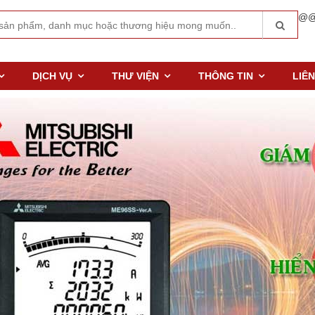
@@
DỊCH VỤ
THƯ VIỆN
THÔNG TIN
LIÊN