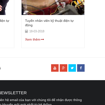
điện tự
Tuyển nhân viên kỹ thuật điện tự
Nên sử
động
18-03-2018
25-
Xem thêm
Xem t
ệ
NEWSLETTER
[
APP\View\Themed\Cms\Elements\footer.ctp
, line 
99
]
iên hệ email của bạn với chúng tôi để nhận được thông
in khuyến mãi mới nhất từ hệ thống.