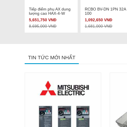
hi tiết
Xem chi tiết
Xem chi tiết
 phụ UT-
Tiếp điểm phụ AX dung
RCBO BV-DN 1PN 32A
lượng cao HAX-4-W
100
5,651,750 VNĐ
1,092,650 VNĐ
8,695,000 VNĐ
1,681,000 VNĐ
TIN TỨC MỚI NHẤT