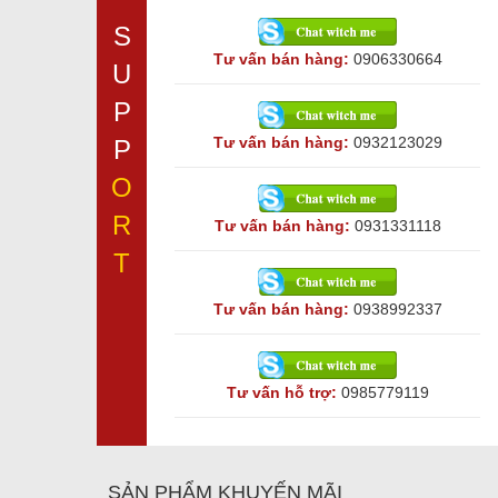
S
Tư vấn bán hàng:
0906330664
U
P
Tư vấn bán hàng:
0932123029
P
O
R
Tư vấn bán hàng:
0931331118
T
Tư vấn bán hàng:
0938992337
Tư vấn hỗ trợ:
0985779119
SẢN PHẨM KHUYẾN MÃI