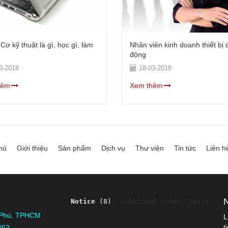
ơ kỹ thuật là gì, học gì, làm
Nhân viên kinh doanh thiết bị 
động
3-2018
18-03-2018
hêm
Xem thêm
hủ
Giới thiệu
Sản phẩm
Dịch vụ
Thư viện
Tin tức
Liên h
Notice
 (8)
: Undefined index: Settings 
 Phú, TPHCM
L
t
262