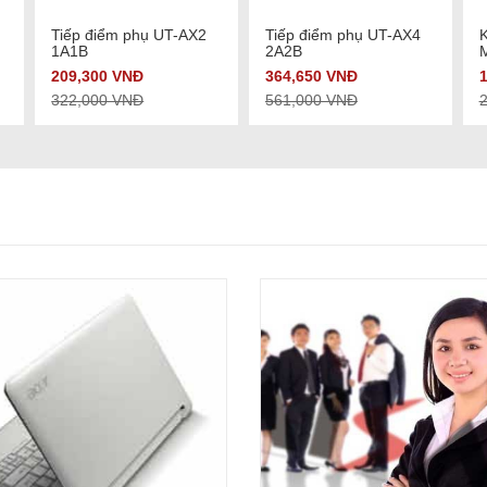
Xem chi tiết
Xem chi tiết
Tiếp điểm phụ UT-AX2
Tiếp điểm phụ UT-AX4
K
1A1B
2A2B
209,300 VNĐ
364,650 VNĐ
322,000 VNĐ
561,000 VNĐ